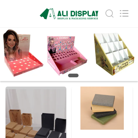
2026
ALI
DISPLAY
CO.,LTD.
All
Rights
Reserved.
ΣΠΊΤΙ
ΠΡΟΪΌΝΤΑ
ΠΕΡΊΠΟΥ
ΕΜΕΊΣ
ΓΎΡΟΣ
ΕΡΓΟΣΤΑΣΊΩΝ
ΠΟΙΟΤΙΚΌΣ