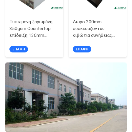
Τυπωμένη ζαρωμένη
Δώρο 200mm
350gsm Countertop
συσκευάζοντας
επίδειξη 136mm
κιβώτια συνήθειας
αντίθετη επίδειξη
κιβωτίων 200gsm PDF
καρτών
καλλυντικά
ΕΠΑΦΉ
ΕΠΑΦΉ
συσκευάζοντας με το
λογότυπο