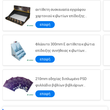
αντίθετη συσκευασία εγγράφου
χαρτονιού κιβωτίων επίδειξης
εγγράφου 150mm Pantone CCNB
επαφή
Φλάουτο 300mm Ε αντίθετα κιβώτια
επίδειξης συνήθειας κιβωτίων
επίδειξης PDQ
επαφή
210mm οδηγίας διπλωμένο PSD
φυλλάδιο βιβλίων βιβλιάριων
χειρωνακτικό
επαφή
80x80mm χρωματισμένη κάρτα εκτύπωσης όφσετ καρτών CDR CMYK εγγράφου