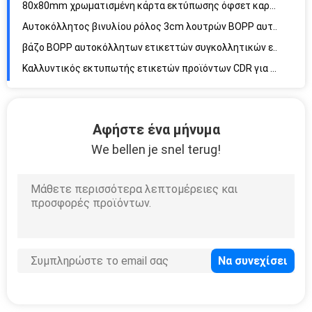
Αυτοκόλλητος βινυλίου ρόλος 3cm λουτρών BOPP αυτοκόλλητος ρόλος εγγράφου αυτοκόλλητων ετικεττών PDF
βάζο BOPP αυτοκόλλητων ετικεττών συγκολλητικών ετικετών 50mm UV γύρω από την αυτοκόλλητη ετικέττα λογότυπων
Καλλυντικός εκτυπωτής ετικετών προϊόντων CDR για τα μπουκάλια BOPP βάζων καλλυντικών
στάσεις επίδειξης πατωμάτων χαρτονιού δοχείων CMYK απορρίψεων χαρτονιού 50cm
λαϊκή στάση επίδειξης προϊόντων χαρτονιού Pantone επίδειξης χαρτονιού 170cm
Λαϊκή επάνω επίδειξη 165cm χαρτονιού CCNB αντίθετες στάσεις επίδειξης χαρτονιού
Αφήστε ένα μήνυμα
100gsm βιβλιάρια οδηγίας 120mm βιβλίο Pantone που διπλώνει τις οδηγίες
We bellen je snel terug!
A4 χειρωνακτική εκτύπωση όφσετ βιβλιάριων οδηγίας φυλλάδιων CDR PSD
300gsm χρυσό λογότυπο φύλλων αλουμινίου πολυτέλειας δώρων CMYK τσαντών εγγράφου λαβών σχοινιών
Μεταλλίνη 350gsm που διπλώνει τα καλλυντικά πλαίσια 70mm εγγράφου συσκευασία Makeup χαρτονιού
Καλλυντικά πλαίσια 54mm εγγράφου CDR Skincare άσπρη συσκευασία κιβωτίων δώρων της Kraft
Βιβλίο εγγράφου χαρτονιού της EVA Kraft εκτύπωσης βιβλίων χαρτόδετων βιβλίων PSD
PSD 20mm τεμαχισμένο αυτοκόλλητων ετικεττών έγγραφο αυτοκόλλητων ετικεττών φύλλων CMYK διαφανές
Βινυλίου αυτοκόλλητη ετικέττα 30mm PVC Pantone συγκολλητικών ετικετών CMYK αυτοκόλλητων ετικεττών ετικετών συσκευασίας CDR