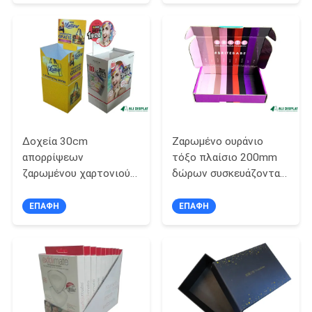
PRIVACY
POLICY
Δοχεία 30cm
Ζαρωμένο ουράνιο
απορρίψεων
τόξο πλαίσιο 200mm
ζαρωμένου χαρτονιού
δώρων συσκευάζοντας
επίδειξη πατωμάτων
στέλνοντας κιβώτια
χαρτονιού
ΕΠΑΦΉ
ΕΠΑΦΉ