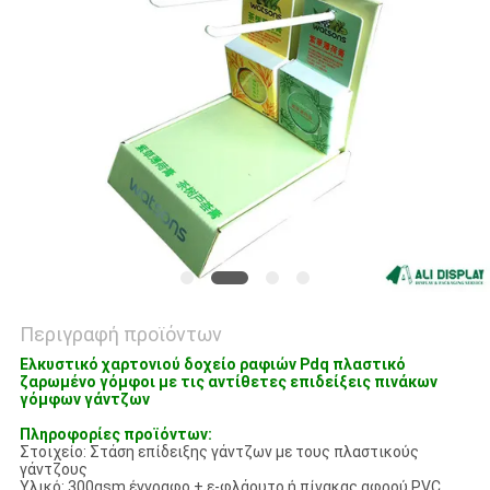
PRIVACY
POLICY
Περιγραφή προϊόντων
Ελκυστικό χαρτονιού δοχείο ραφιών Pdq πλαστικό
ζαρωμένο γόμφοι με τις αντίθετες επιδείξεις πινάκων
γόμφων γάντζων
Πληροφορίες προϊόντων:
Στοιχείο: Στάση επίδειξης γάντζων με τους πλαστικούς
γάντζους
Υλικό: 300gsm έγγραφο + ε-φλάουτο ή πίνακας αφρού PVC ......