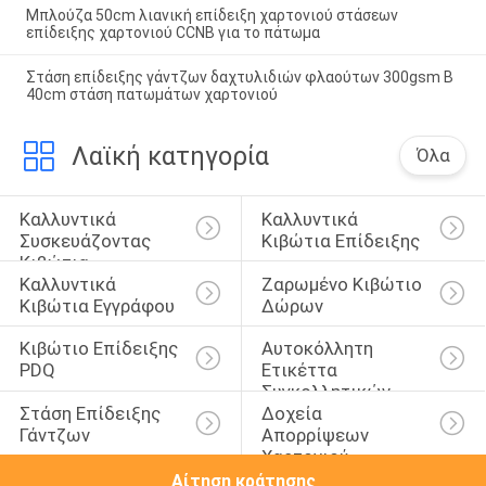
Μπλούζα 50cm λιανική επίδειξη χαρτονιού στάσεων
επίδειξης χαρτονιού CCNB για το πάτωμα
Στάση επίδειξης γάντζων δαχτυλιδιών φλαούτων 300gsm Β
40cm στάση πατωμάτων χαρτονιού
Λαϊκή κατηγορία
Όλα
Καλλυντικά 
Καλλυντικά 
Συσκευάζοντας 
Κιβώτια Επίδειξης
Κιβώτια
Καλλυντικά 
Ζαρωμένο Κιβώτιο 
Κιβώτια Εγγράφου
Δώρων
Κιβώτιο Επίδειξης 
Αυτοκόλλητη 
PDQ
Ετικέττα 
Συγκολλητικών 
Στάση Επίδειξης 
Δοχεία 
Ετικετών
Γάντζων
Απορρίψεων 
Χαρτονιού
Αίτηση κράτησης