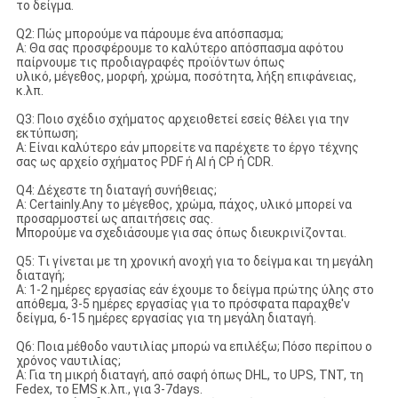
το δείγμα.
Q2: Πώς μπορούμε να πάρουμε ένα απόσπασμα;
Α: Θα σας προσφέρουμε το καλύτερο απόσπασμα αφότου
παίρνουμε τις προδιαγραφές προϊόντων όπως
υλικό, μέγεθος, μορφή, χρώμα, ποσότητα, λήξη επιφάνειας,
κ.λπ.
Q3: Ποιο σχέδιο σχήματος αρχειοθετεί εσείς θέλει για την
εκτύπωση;
Α: Είναι καλύτερο εάν μπορείτε να παρέχετε το έργο τέχνης
σας ως αρχείο σχήματος PDF ή AI ή CP ή CDR.
Q4: Δέχεστε τη διαταγή συνήθειας;
Α: Certainly.Any το μέγεθος, χρώμα, πάχος, υλικό μπορεί να
προσαρμοστεί ως απαιτήσεις σας.
Μπορούμε να σχεδιάσουμε για σας όπως διευκρινίζονται.
Q5: Τι γίνεται με τη χρονική ανοχή για το δείγμα και τη μεγάλη
διαταγή;
Α: 1-2 ημέρες εργασίας εάν έχουμε το δείγμα πρώτης ύλης στο
απόθεμα, 3-5 ημέρες εργασίας για το πρόσφατα παραχθε'ν
δείγμα, 6-15 ημέρες εργασίας για τη μεγάλη διαταγή.
Q6: Ποια μέθοδο ναυτιλίας μπορώ να επιλέξω; Πόσο περίπου ο
χρόνος ναυτιλίας;
Α: Για τη μικρή διαταγή, από σαφή όπως DHL, το UPS, TNT, τη
Fedex, το EMS κ.λπ., για 3-7days.