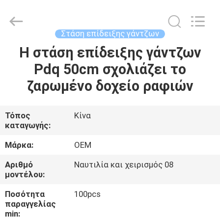
2026
ALI
DISPLAY
CO.,LTD.
All
Στάση επίδειξης γάντζων
Rights
Reserved.
Η στάση επίδειξης γάντζων
ΣΠΊΤΙ
Pdq 50cm σχολιάζει το
ΠΡΟΪΌΝΤΑ
ζαρωμένο δοχείο ραφιών
ΠΕΡΊΠΟΥ
Τόπος
Κίνα
καταγωγής:
ΕΜΕΊΣ
Μάρκα:
OEM
ΓΎΡΟΣ
Αριθμό
Ναυτιλία και χειρισμός 08
μοντέλου:
ΕΡΓΟΣΤΑΣΊΩΝ
Ποσότητα
100pcs
παραγγελίας
ΠΟΙΟΤΙΚΌΣ
min: