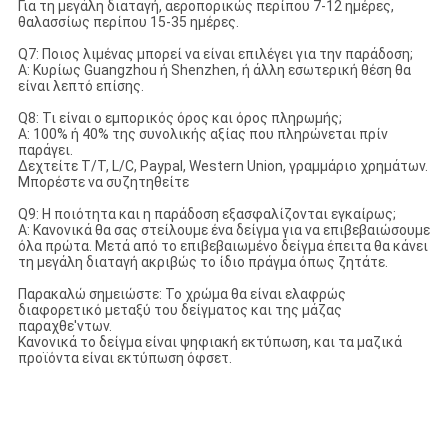
Για τη μεγάλη διαταγή, αεροπορικώς περίπου 7-12 ημέρες,
θαλασσίως περίπου 15-35 ημέρες.
Q7: Ποιος λιμένας μπορεί να είναι επιλέγει για την παράδοση;
Α: Κυρίως Guangzhou ή Shenzhen, ή άλλη εσωτερική θέση θα
είναι λεπτό επίσης.
Q8: Τι είναι ο εμπορικός όρος και όρος πληρωμής;
Α: 100% ή 40% της συνολικής αξίας που πληρώνεται πρίν
παράγει.
Δεχτείτε T/T, L/C, Paypal, Western Union, γραμμάριο χρημάτων.
Μπορέστε να συζητηθείτε
Q9: Η ποιότητα και η παράδοση εξασφαλίζονται εγκαίρως;
Α: Κανονικά θα σας στείλουμε ένα δείγμα για να επιβεβαιώσουμε
όλα πρώτα. Μετά από το επιβεβαιωμένο δείγμα έπειτα θα κάνει
τη μεγάλη διαταγή ακριβώς το ίδιο πράγμα όπως ζητάτε.
Παρακαλώ σημειώστε: Το χρώμα θα είναι ελαφρώς
διαφορετικό μεταξύ του δείγματος και της μάζας
παραχθε'ντων.
Κανονικά το δείγμα είναι ψηφιακή εκτύπωση, και τα μαζικά
προϊόντα είναι εκτύπωση όφσετ.