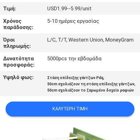
ΈΛΕΓΧΟΣ
Τιμή:
USD1.99--5.99/unit
Χρόνος
5-10 ημέρες εργασίας
ΜΑΣ
παράδοσης:
ΕΛΆΤΕ
Όροι
L/C, T/T, Western Union, MoneyGram
ΣΕ
πληρωμής:
ΕΠΑΦΉ
Δυνατότητα
5000pcs την εβδομάδα
προσφοράς:
ΜΕ
Υψηλό φως:
,
Στάση επίδειξης γάντζων Pdq
,
50cm σχολιάζουν τη στάση επίδειξης γάντζων
ΖΗΤΉΣΤΕ
50cm σχολιάζουν το ζαρωμένο δοχείο ραφιών
ΈΝΑ
ΑΠΌΣΠΑΣΜΑ
ΚΑΛΎΤΕΡΗ ΤΙΜΉ
SITEMAP