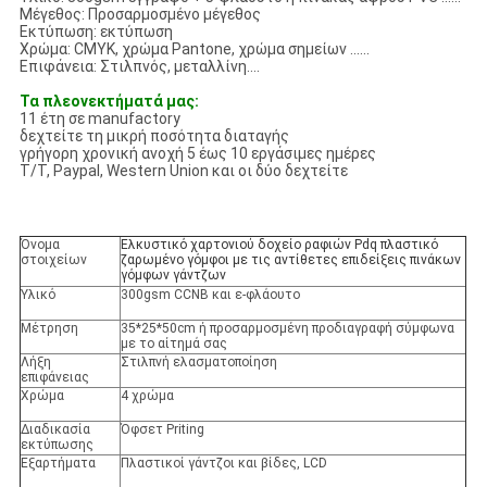
Μέγεθος: Προσαρμοσμένο μέγεθος
Εκτύπωση: εκτύπωση
Χρώμα: CMYK, χρώμα Pantone, χρώμα σημείων ......
Επιφάνεια: Στιλπνός, μεταλλίνη….
Τα πλεονεκτήματά μας:
11 έτη σε manufactory
δεχτείτε τη μικρή ποσότητα διαταγής
γρήγορη χρονική ανοχή 5 έως 10 εργάσιμες ημέρες
T/T, Paypal, Western Union και οι δύο δεχτείτε
Όνομα
Ελκυστικό χαρτονιού δοχείο ραφιών Pdq πλαστικό
στοιχείων
ζαρωμένο γόμφοι με τις αντίθετες επιδείξεις πινάκων
γόμφων γάντζων
Υλικό
300gsm CCNB και ε-φλάουτο
Μέτρηση
35*25*50cm ή προσαρμοσμένη προδιαγραφή σύμφωνα
με το αίτημά σας
Λήξη
Στιλπνή ελασματοποίηση
επιφάνειας
Χρώμα
4 χρώμα
Διαδικασία
Όφσετ Priting
εκτύπωσης
Εξαρτήματα
Πλαστικοί γάντζοι και βίδες, LCD