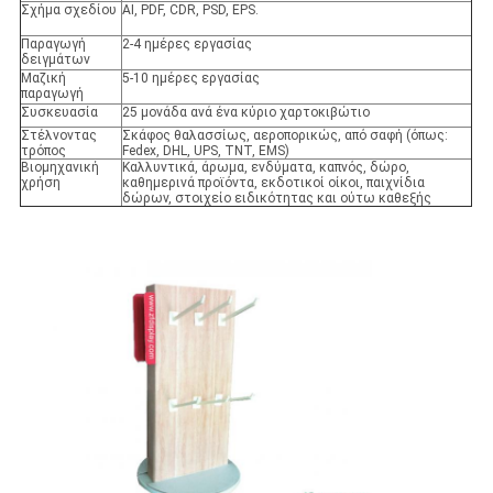
Σχήμα σχεδίου
AI, PDF, CDR, PSD, EPS.
Παραγωγή
2-4 ημέρες εργασίας
δειγμάτων
Μαζική
5-10 ημέρες εργασίας
παραγωγή
Συσκευασία
25 μονάδα ανά ένα κύριο χαρτοκιβώτιο
Στέλνοντας
Σκάφος θαλασσίως, αεροπορικώς, από σαφή (όπως:
τρόπος
Fedex, DHL, UPS, TNT, EMS)
Βιομηχανική
Καλλυντικά, άρωμα, ενδύματα, καπνός, δώρο,
χρήση
καθημερινά προϊόντα, εκδοτικοί οίκοι, παιχνίδια
δώρων, στοιχείο ειδικότητας και ούτω καθεξής