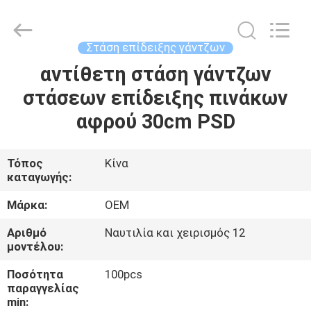
2026
ALI
DISPLAY
CO.,LTD.
All
Στάση επίδειξης γάντζων
Rights
Reserved.
αντίθετη στάση γάντζων
ΣΠΊΤΙ
στάσεων επίδειξης πινάκων
ΠΡΟΪΌΝΤΑ
αφρού 30cm PSD
ΠΕΡΊΠΟΥ
Τόπος
Κίνα
καταγωγής:
ΕΜΕΊΣ
Μάρκα:
OEM
ΓΎΡΟΣ
Αριθμό
Ναυτιλία και χειρισμός 12
μοντέλου:
ΕΡΓΟΣΤΑΣΊΩΝ
Ποσότητα
100pcs
παραγγελίας
ΠΟΙΟΤΙΚΌΣ
min: