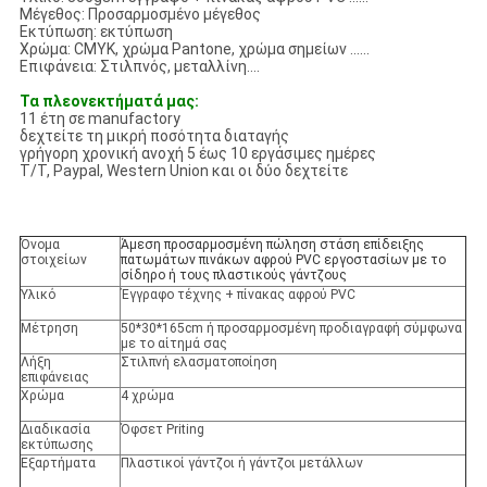
Μέγεθος: Προσαρμοσμένο μέγεθος
Εκτύπωση: εκτύπωση
Χρώμα: CMYK, χρώμα Pantone, χρώμα σημείων ......
Επιφάνεια: Στιλπνός, μεταλλίνη….
Τα πλεονεκτήματά μας:
11 έτη σε manufactory
δεχτείτε τη μικρή ποσότητα διαταγής
γρήγορη χρονική ανοχή 5 έως 10 εργάσιμες ημέρες
T/T, Paypal, Western Union και οι δύο δεχτείτε
Όνομα
Άμεση προσαρμοσμένη πώληση στάση επίδειξης
στοιχείων
πατωμάτων πινάκων αφρού PVC εργοστασίων με το
σίδηρο ή τους πλαστικούς γάντζους
Υλικό
Έγγραφο τέχνης + πίνακας αφρού PVC
Μέτρηση
50*30*165cm ή προσαρμοσμένη προδιαγραφή σύμφωνα
με το αίτημά σας
Λήξη
Στιλπνή ελασματοποίηση
επιφάνειας
Χρώμα
4 χρώμα
Διαδικασία
Όφσετ Priting
εκτύπωσης
Εξαρτήματα
Πλαστικοί γάντζοι ή γάντζοι μετάλλων