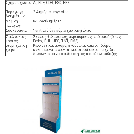
Σχήμα σχεδίου
AI, PDF, CDR, PSD, EPS.
Παραγωγή
2-4 ημέρες εργασίας
δειγμάτων
Μαζική
8-15work ημέρες
παραγωγή
Συσκευασία
1unit ανά ένα κύριο χαρτοκιβώτιο
Στέλνοντας
Σκάφος θαλασσίως, αεροπορικώς, από σαφή (όπως:
τρόπος
Fedex, DHL, UPS, TNT, EMS)
Βιομηχανική
Καλλυντικά, άρωμα, ενδύματα, καπνός, δώρο,
χρήση
καθημερινά προϊόντα, εκδοτικοί οίκοι, παιχνίδια
δώρων, στοιχείο ειδικότητας και ούτω καθεξής