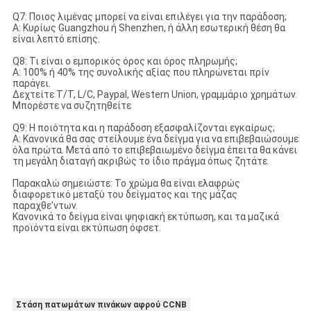
Q7: Ποιος λιμένας μπορεί να είναι επιλέγει για την παράδοση;
Α: Κυρίως Guangzhou ή Shenzhen, ή άλλη εσωτερική θέση θα
είναι λεπτό επίσης.
Q8: Τι είναι ο εμπορικός όρος και όρος πληρωμής;
Α: 100% ή 40% της συνολικής αξίας που πληρώνεται πρίν
παράγει.
Δεχτείτε T/T, L/C, Paypal, Western Union, γραμμάριο χρημάτων.
Μπορέστε να συζητηθείτε
Q9: Η ποιότητα και η παράδοση εξασφαλίζονται εγκαίρως;
Α: Κανονικά θα σας στείλουμε ένα δείγμα για να επιβεβαιώσουμε
όλα πρώτα. Μετά από το επιβεβαιωμένο δείγμα έπειτα θα κάνει
τη μεγάλη διαταγή ακριβώς το ίδιο πράγμα όπως ζητάτε.
Παρακαλώ σημειώστε: Το χρώμα θα είναι ελαφρώς
διαφορετικό μεταξύ του δείγματος και της μάζας
παραχθε'ντων.
Κανονικά το δείγμα είναι ψηφιακή εκτύπωση, και τα μαζικά
προϊόντα είναι εκτύπωση όφσετ.
Στάση πατωμάτων πινάκων αφρού CCNB