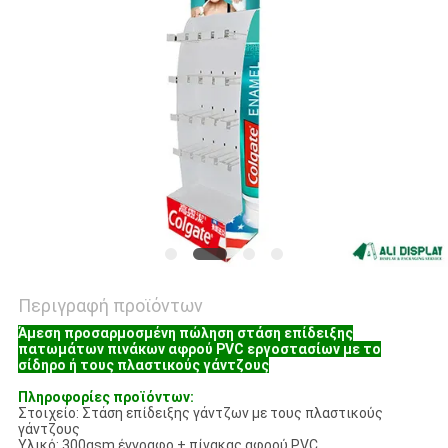
PRIVACY
POLICY
Περιγραφή προϊόντων
Άμεση προσαρμοσμένη πώληση στάση επίδειξης
πατωμάτων πινάκων αφρού PVC εργοστασίων με το
σίδηρο ή τους πλαστικούς γάντζους
Πληροφορίες προϊόντων:
Στοιχείο: Στάση επίδειξης γάντζων με τους πλαστικούς
γάντζους
Υλικό: 300gsm έγγραφο + πίνακας αφρού PVC ......