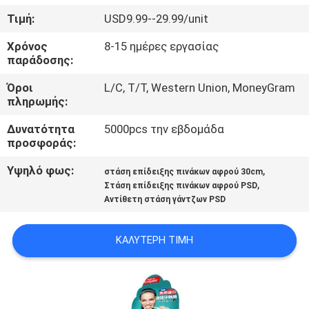
ΈΛΕΓΧΟΣ
Τιμή:
USD9.99--29.99/unit
Χρόνος
8-15 ημέρες εργασίας
ΜΑΣ
παράδοσης:
ΕΛΆΤΕ
Όροι
L/C, T/T, Western Union, MoneyGram
ΣΕ
πληρωμής:
ΕΠΑΦΉ
Δυνατότητα
5000pcs την εβδομάδα
προσφοράς:
ΜΕ
Υψηλό φως:
,
στάση επίδειξης πινάκων αφρού 30cm
,
Στάση επίδειξης πινάκων αφρού PSD
ΖΗΤΉΣΤΕ
Αντίθετη στάση γάντζων PSD
ΈΝΑ
ΑΠΌΣΠΑΣΜΑ
ΚΑΛΎΤΕΡΗ ΤΙΜΉ
SITEMAP