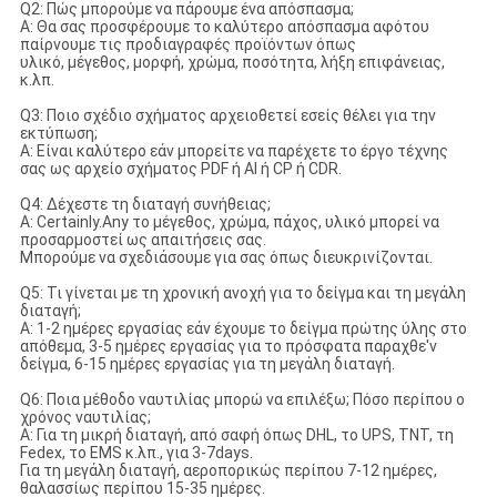
Q2: Πώς μπορούμε να πάρουμε ένα απόσπασμα;
Α: Θα σας προσφέρουμε το καλύτερο απόσπασμα αφότου
παίρνουμε τις προδιαγραφές προϊόντων όπως
υλικό, μέγεθος, μορφή, χρώμα, ποσότητα, λήξη επιφάνειας,
κ.λπ.
Q3: Ποιο σχέδιο σχήματος αρχειοθετεί εσείς θέλει για την
εκτύπωση;
Α: Είναι καλύτερο εάν μπορείτε να παρέχετε το έργο τέχνης
σας ως αρχείο σχήματος PDF ή AI ή CP ή CDR.
Q4: Δέχεστε τη διαταγή συνήθειας;
Α: Certainly.Any το μέγεθος, χρώμα, πάχος, υλικό μπορεί να
προσαρμοστεί ως απαιτήσεις σας.
Μπορούμε να σχεδιάσουμε για σας όπως διευκρινίζονται.
Q5: Τι γίνεται με τη χρονική ανοχή για το δείγμα και τη μεγάλη
διαταγή;
Α: 1-2 ημέρες εργασίας εάν έχουμε το δείγμα πρώτης ύλης στο
απόθεμα, 3-5 ημέρες εργασίας για το πρόσφατα παραχθε'ν
δείγμα, 6-15 ημέρες εργασίας για τη μεγάλη διαταγή.
Q6: Ποια μέθοδο ναυτιλίας μπορώ να επιλέξω; Πόσο περίπου ο
χρόνος ναυτιλίας;
Α: Για τη μικρή διαταγή, από σαφή όπως DHL, το UPS, TNT, τη
Fedex, το EMS κ.λπ., για 3-7days.
Για τη μεγάλη διαταγή, αεροπορικώς περίπου 7-12 ημέρες,
θαλασσίως περίπου 15-35 ημέρες.