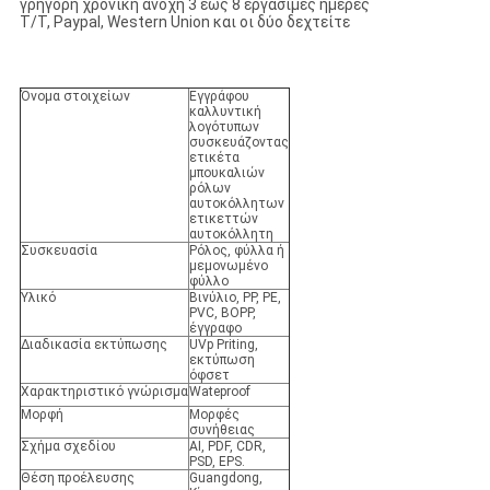
γρήγορη χρονική ανοχή 3 έως 8 εργάσιμες ημέρες
T/T, Paypal, Western Union και οι δύο δεχτείτε
Όνομα στοιχείων
Εγγράφου
καλλυντική
λογότυπων
συσκευάζοντας
ετικέτα
μπουκαλιών
ρόλων
αυτοκόλλητων
ετικεττών
αυτοκόλλητη
Συσκευασία
Ρόλος, φύλλα ή
μεμονωμένο
φύλλο
Υλικό
Βινύλιο, PP, PE,
PVC, BOPP,
έγγραφο
Διαδικασία εκτύπωσης
UVp Priting,
εκτύπωση
όφσετ
Χαρακτηριστικό γνώρισμα
Wateproof
Μορφή
Μορφές
συνήθειας
Σχήμα σχεδίου
AI, PDF, CDR,
PSD, EPS.
Θέση προέλευσης
Guangdong,