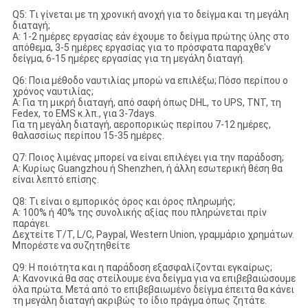
Q5: Τι γίνεται με τη χρονική ανοχή για το δείγμα και τη μεγάλη
διαταγή;
Α: 1-2 ημέρες εργασίας εάν έχουμε το δείγμα πρώτης ύλης στο
απόθεμα, 3-5 ημέρες εργασίας για το πρόσφατα παραχθε'ν
δείγμα, 6-15 ημέρες εργασίας για τη μεγάλη διαταγή.
Q6: Ποια μέθοδο ναυτιλίας μπορώ να επιλέξω; Πόσο περίπου ο
χρόνος ναυτιλίας;
Α: Για τη μικρή διαταγή, από σαφή όπως DHL, το UPS, TNT, τη
Fedex, το EMS κ.λπ., για 3-7days.
Για τη μεγάλη διαταγή, αεροπορικώς περίπου 7-12 ημέρες,
θαλασσίως περίπου 15-35 ημέρες.
Q7: Ποιος λιμένας μπορεί να είναι επιλέγει για την παράδοση;
Α: Κυρίως Guangzhou ή Shenzhen, ή άλλη εσωτερική θέση θα
είναι λεπτό επίσης.
Q8: Τι είναι ο εμπορικός όρος και όρος πληρωμής;
Α: 100% ή 40% της συνολικής αξίας που πληρώνεται πρίν
παράγει.
Δεχτείτε T/T, L/C, Paypal, Western Union, γραμμάριο χρημάτων.
Μπορέστε να συζητηθείτε
Q9: Η ποιότητα και η παράδοση εξασφαλίζονται εγκαίρως;
Α: Κανονικά θα σας στείλουμε ένα δείγμα για να επιβεβαιώσουμε
όλα πρώτα. Μετά από το επιβεβαιωμένο δείγμα έπειτα θα κάνει
τη μεγάλη διαταγή ακριβώς το ίδιο πράγμα όπως ζητάτε.