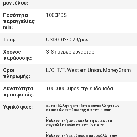
ΈΛΕΓΧΟΣ
μοντέλου:
Ποσότητα
1000PCS
παραγγελίας
ΜΑΣ
min:
ΕΛΆΤΕ
Τιμή:
USD0. 02-0.29/pcs
ΣΕ
Χρόνος
3-8 ημέρες εργασίας
ΕΠΑΦΉ
παράδοσης:
ΜΕ
Όροι
L/C, T/T, Western Union, MoneyGram
πληρωμής:
ΖΗΤΉΣΤΕ
Δυνατότητα
100000000pcs την εβδομάδα
ΈΝΑ
προσφοράς:
ΑΠΌΣΠΑΣΜΑ
Υψηλό φως:
αυτοκόλλητη ετικέττα συγκολλητικών
ετικετών εκτύπωσης όφσετ 30mm
,
Καλλυντική αυτοκόλλητη ετικέττα
SITEMAP
συγκολλητικών ετικετών BOPP
,
Καλλυντική εκτύπωση αυτοκόλλητων