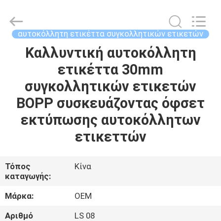
2026
ALI
DISPLAY
CO.,LTD.
All
αυτοκόλλητη ετικέττα συγκολλητικών ετικετών
Rights
Reserved.
Καλλυντική αυτοκόλλητη
ΣΠΊΤΙ
ετικέττα 30mm
ΠΡΟΪΌΝΤΑ
συγκολλητικών ετικετών
BOPP συσκευάζοντας όφσετ
ΠΕΡΊΠΟΥ
εκτύπωσης αυτοκόλλητων
ΕΜΕΊΣ
ετικεττών
ΓΎΡΟΣ
Τόπος
Κίνα
καταγωγής:
ΕΡΓΟΣΤΑΣΊΩΝ
Μάρκα:
OEM
ΠΟΙΟΤΙΚΌΣ
Αριθμό
LS 08