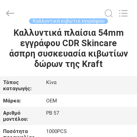
2026
ALI
DISPLAY
CO.,LTD.
All
Καλλυντικά κιβώτια εγγράφου
Rights
Reserved.
Καλλυντικά πλαίσια 54mm
ΣΠΊΤΙ
εγγράφου CDR Skincare
ΠΡΟΪΌΝΤΑ
άσπρη συσκευασία κιβωτίων
δώρων της Kraft
ΠΕΡΊΠΟΥ
ΕΜΕΊΣ
Τόπος
Κίνα
καταγωγής:
ΓΎΡΟΣ
Μάρκα:
OEM
ΕΡΓΟΣΤΑΣΊΩΝ
Αριθμό
PB 57
μοντέλου:
ΠΟΙΟΤΙΚΌΣ
Ποσότητα
1000PCS