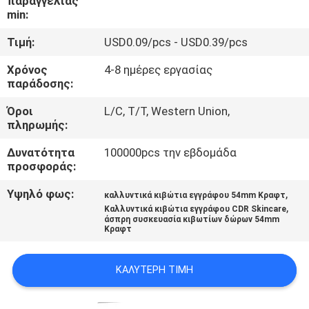
παραγγελίας
ΈΛΕΓΧΟΣ
min:
Τιμή:
USD0.09/pcs - USD0.39/pcs
ΜΑΣ
Χρόνος
4-8 ημέρες εργασίας
ΕΛΆΤΕ
παράδοσης:
ΣΕ
Όροι
L/C, T/T, Western Union,
ΕΠΑΦΉ
πληρωμής:
ΜΕ
Δυνατότητα
100000pcs την εβδομάδα
προσφοράς:
ΖΗΤΉΣΤΕ
Υψηλό φως:
,
καλλυντικά κιβώτια εγγράφου 54mm Κραφτ
,
Καλλυντικά κιβώτια εγγράφου CDR Skincare
ΈΝΑ
άσπρη συσκευασία κιβωτίων δώρων 54mm
Κραφτ
ΑΠΌΣΠΑΣΜΑ
ΚΑΛΎΤΕΡΗ ΤΙΜΉ
SITEMAP