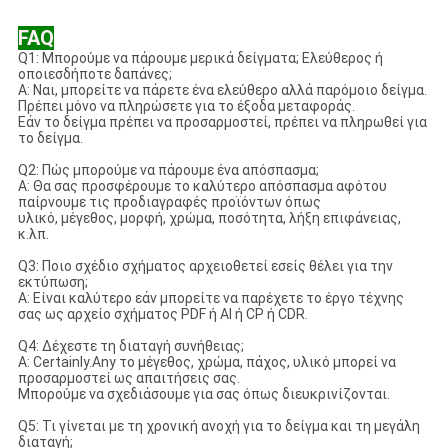
FAQ
Q1: Μπορούμε να πάρουμε μερικά δείγματα; Ελεύθερος ή
οποιεσδήποτε δαπάνες;
Α: Ναι, μπορείτε να πάρετε ένα ελεύθερο αλλά παρόμοιο δείγμα.
Πρέπει μόνο να πληρώσετε για το έξοδα μεταφοράς.
Εάν το δείγμα πρέπει να προσαρμοστεί, πρέπει να πληρωθεί για
το δείγμα.
Q2: Πώς μπορούμε να πάρουμε ένα απόσπασμα;
Α: Θα σας προσφέρουμε το καλύτερο απόσπασμα αφότου
παίρνουμε τις προδιαγραφές προϊόντων όπως
υλικό, μέγεθος, μορφή, χρώμα, ποσότητα, λήξη επιφάνειας,
κ.λπ.
Q3: Ποιο σχέδιο σχήματος αρχειοθετεί εσείς θέλει για την
εκτύπωση;
Α: Είναι καλύτερο εάν μπορείτε να παρέχετε το έργο τέχνης
σας ως αρχείο σχήματος PDF ή AI ή CP ή CDR.
Q4: Δέχεστε τη διαταγή συνήθειας;
Α: Certainly.Any το μέγεθος, χρώμα, πάχος, υλικό μπορεί να
προσαρμοστεί ως απαιτήσεις σας.
Μπορούμε να σχεδιάσουμε για σας όπως διευκρινίζονται.
Q5: Τι γίνεται με τη χρονική ανοχή για το δείγμα και τη μεγάλη
διαταγή;