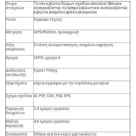
Όνομα
Το νέο κιβώτιο δώρων σχεδίου αποτελεί Skincare
στοιχείων
συσκευάζοντας τα άσπρα καλλυντικά συσκευάζοντας
κιβώτια ασημένιο φύλλο αλουμινίου
Υλικό
Έγγραφο τέχνης
Μέτρηση
60*54*60mm, προσαρμογή
Λήξη
Στιλπνή ελασματοποίηση, ασημένια σφράγιση
επιφάνειας
Χρώμα
CMYK, χρώμα 4
Διαδικασία
Όφσετ Priting
εκτύπωσης
Εξαρτήματα
κάρτα εγγράφου με την κορδέλλα μεταξιού
Σχήμα σχεδίου
AI, PDF, CDR, PSD, EPS.
Παραγωγή
2-4 ημέρες εργασίας
δειγμάτων
Μαζική
4-8 ημέρες εργασίας
παραγωγή
Συσκευασία
500pcs ανά ένα κύριο χαρτοκιβώτιο