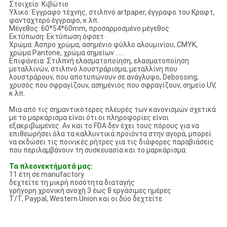
Στοιχείο: Κιβώτιο
Υλικό: Έγγραφο τέχνης, στιλπνό artpaper, έγγραφο του Κραφτ,
φανταχτερό έγγραφο, κ.λπ.
Μέγεθος: 60*54*60mm, προσαρμοσμένο μέγεθος
Εκτύπωση: Εκτύπωση όφσετ
Χρώμα: Άσπρο χρώμα, ασημένιο φύλλο αλουμινίου, CMYK,
χρώμα Pantone, χρώμα σημείων ......
Επιφάνεια: Στιλπνή ελασματοποίηση, ελασματοποίηση
μεταλλινών, στιλπνό λουστράρισμα, μεταλλίνη που
λουστράρουν, που αποτυπώνουν σε ανάγλυφο, Debossing,
χρυσός που σφραγίζουν, ασημένιος που σφραγίζουν, σημείο UV,
κ.λπ.
Μια από τις σημαντικότερες πλευρές των κανονισμών σχετικά
με το μαρκάρισμα είναι ότι οι πληροφορίες είναι
εξακριβωμένες. Αν και το FDA δεν έχει τους πόρους για να
επιθεωρήσει όλα τα καλλυντικά προϊόντα στην αγορά, μπορεί
να εκδώσει τις ποινικές ρήτρες για τις διάφορες παραβιάσεις
που περιλαμβάνουν τη συσκευασία και το μαρκάρισμα.
Τα πλεονεκτήματά μας:
11 έτη σε manufactory
δεχτείτε τη μικρή ποσότητα διαταγής
γρήγορη χρονική ανοχή 3 έως 8 εργάσιμες ημέρες
T/T, Paypal, Western Union και οι δύο δεχτείτε