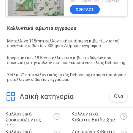
USD0.09/pcs - USD0.39/pcs MOQ:1000PCS
CONTACT
Καλλυντικά κιβώτια εγγράφου
Μεταλλίνη 115mm καλλυντική εκτύπωση κιβωτίων ιστού
συνήθειας κιβωτίων 300gsm Artpaper εγγράφου
Κρέμα ματιών 18.5cm καλλυντικό κιβώτιο δώρων που
συσκευάζει την καλλυντική συσκευασία ναυτιλίας Debossing
Χείλια 21cm καλλυντικός ιστός Debossing ελασματοποίησης
μεταλλινών κιβωτίων εγγράφου
Λαϊκή κατηγορία
Όλα
Καλλυντικά 
Καλλυντικά 
Συσκευάζοντας 
Κιβώτια Επίδειξης
Κιβώτια
Καλλυντικά 
Ζαρωμένο Κιβώτιο 