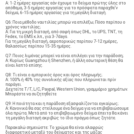
Α: 1-2 ημέρες εργασίας εάν έχουμε το δείγμα πρώτης ύλης στο
απόθεμα, 3-5 ημέρες εργασίας για το πρόσφατα παραχθε'ν
δείγμα, 6-15 ημέρες εργασίας για τη μεγάλη διαταγή.
Q6: Ποια μέθοδο ναυτιλίας μπορώ να επιλέξω; Πόσο περίπου ο
χρόνος ναυτιλίας;
Α: Για τη μικρή διαταγή, από σαφή όπως DHL, το UPS, TNT, τη
Fedex, το EMS κ.λπ., για 3-7days.
Για τη μεγάλη διαταγή, αεροπορικώς περίπου 7-12 ημέρες,
θαλασσίως περίπου 15-35 ημέρες.
Q7: Ποιος λιμένας μπορεί να είναι επιλέγει για την παράδοση;
Α: Κυρίως Guangzhou ή Shenzhen, ή άλλη εσωτερική θέση θα
είναι λεπτό επίσης.
Q8: Τι είναι ο εμπορικός όρος και όρος πληρωμής;
Α: 100% ή 40% της συνολικής αξίας που πληρώνεται πρίν
παράγει.
Δεχτείτε T/T, L/C, Paypal, Western Union, γραμμάριο χρημάτων.
Μπορέστε να συζητηθείτε
Q9: Η ποιότητα και η παράδοση εξασφαλίζονται εγκαίρως;
Α: Κανονικά θα σας στείλουμε ένα δείγμα για να επιβεβαιώσουμε
όλα πρώτα. Μετά από το επιβεβαιωμένο δείγμα έπειτα θα κάνει
τη μεγάλη διαταγή ακριβώς το ίδιο πράγμα όπως ζητάτε.
Παρακαλώ σημειώστε: Το χρώμα θα είναι ελαφρώς
διαφορετικό μεταξύ του δείγματος και της μάζας