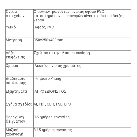
Όνομα
Ο συγκεντρώνοντας πίνακας αφρού PVC
στοιχείων
καταστημάτων υπεραγορών πίνει το ράφι επίδειξης
νερού
Υλικό
Αφρός PVC
Μέτρηση
350x250x400mm
Λήξη
Σχολιάστε την ελασματοποίηση
επιφάνειας
Χρώμα
Λευκός πίνακας χρώματος
Διαδικασία
Ψηφιακό Priting
εκτύπωσης
Εξαρτήματα
ΑΠΡΟΣΔΙΟΡΙΣΤΟΣ
Σχήμα σχεδίου
AI, PDF, CDR, PSD, EPS.
Παραγωγή
3-5 ημέρες εργασίας
δειγμάτων
Μαζική
8-15 ημέρες εργασίας
παραγωγή