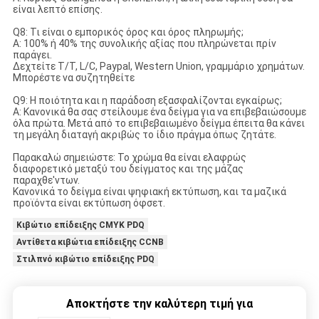
είναι λεπτό επίσης.
Q8: Τι είναι ο εμπορικός όρος και όρος πληρωμής;
Α: 100% ή 40% της συνολικής αξίας που πληρώνεται πρίν
παράγει.
Δεχτείτε T/T, L/C, Paypal, Western Union, γραμμάριο χρημάτων.
Μπορέστε να συζητηθείτε
Q9: Η ποιότητα και η παράδοση εξασφαλίζονται εγκαίρως;
Α: Κανονικά θα σας στείλουμε ένα δείγμα για να επιβεβαιώσουμε
όλα πρώτα. Μετά από το επιβεβαιωμένο δείγμα έπειτα θα κάνει
τη μεγάλη διαταγή ακριβώς το ίδιο πράγμα όπως ζητάτε.
Παρακαλώ σημειώστε: Το χρώμα θα είναι ελαφρώς
διαφορετικό μεταξύ του δείγματος και της μάζας
παραχθε'ντων.
Κανονικά το δείγμα είναι ψηφιακή εκτύπωση, και τα μαζικά
προϊόντα είναι εκτύπωση όφσετ.
Κιβώτιο επίδειξης CMYK PDQ
Αντίθετα κιβώτια επίδειξης CCNB
Στιλπνό κιβώτιο επίδειξης PDQ
Αποκτήστε την καλύτερη τιμή για