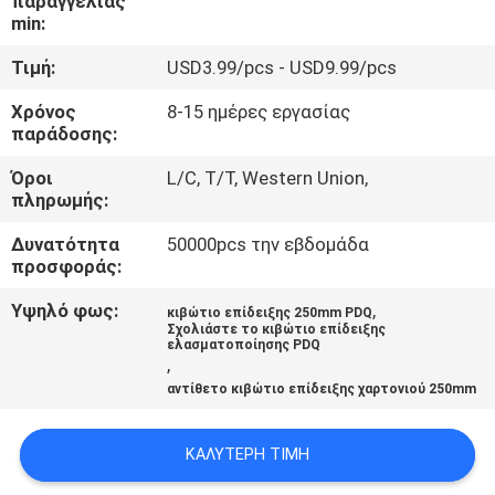
παραγγελίας
ΈΛΕΓΧΟΣ
min:
Τιμή:
USD3.99/pcs - USD9.99/pcs
ΜΑΣ
Χρόνος
8-15 ημέρες εργασίας
ΕΛΆΤΕ
παράδοσης:
ΣΕ
Όροι
L/C, T/T, Western Union,
ΕΠΑΦΉ
πληρωμής:
ΜΕ
Δυνατότητα
50000pcs την εβδομάδα
προσφοράς:
ΖΗΤΉΣΤΕ
Υψηλό φως:
,
κιβώτιο επίδειξης 250mm PDQ
Σχολιάστε το κιβώτιο επίδειξης
ΈΝΑ
ελασματοποίησης PDQ
,
ΑΠΌΣΠΑΣΜΑ
αντίθετο κιβώτιο επίδειξης χαρτονιού 250mm
SITEMAP
ΚΑΛΎΤΕΡΗ ΤΙΜΉ