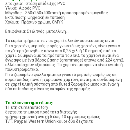
Στοιχείο: στάση επίδειξης PVC
Υλικό: Αφρός PVC
Μέγεθος: 350x250x400mm ή προσαρμοσμένο μέγεθος
Εκτύπωση: ψηφιακή εκτύπωση
Χρώμα: Πράσινο χρώμα, CMYK
Επιφάνεια: Στιλπνός, μεταλλίνη….
Τα ευρέα τμήματα των σε χαρτί υλικών συσκευασίας είναι:
 το χαρτόνι, μερικές φορές γνωστό ως χαρτόνι, είναι γενικά
παχύτερο (συνήθως πάνω από 0,25 χιλ. ή 10 σημεία) από το
χαρτί. Σύμφωνα με τα πρότυπα του ISO, το χαρτόνι είναι ένα
έγγραφο με ένα βάρος βάσης (grammage) επάνω από 224 g/m2,
αλλά υπάρχουν εξαιρέσεις. Το χαρτόνι μπορεί να είναι ενιαίο ή
πολυστρωματικό.
 το ζαρωμένο φύλλο φίμπερ γνωστό μερικές φορές ως σε
κυματοειδές πανό ή ζαρωμένο χαρτόνι, είναι μια συνδυασμένη
σε χαρτί υλική σύσταση από fluted ζαρωμένο μέσο και έναν ή
δύο επίπεδους πίνακες σκαφών της γραμμής.
Τα πλεονεκτήματά μας:
11 έτη σε manufactory
δεχτείτε τη μικρή ποσότητα διαταγής
γρήγορη χρονική ανοχή 5 έως 10 εργάσιμες ημέρες
T/T, Paypal, Western Union και οι δύο δεχτείτε