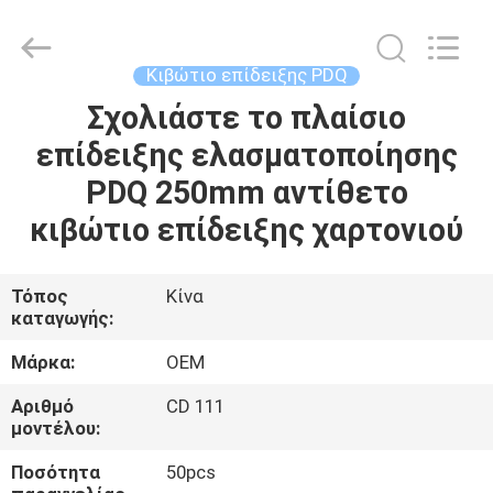
2026
ALI
DISPLAY
CO.,LTD.
All
Κιβώτιο επίδειξης PDQ
Rights
Reserved.
Σχολιάστε το πλαίσιο
ΣΠΊΤΙ
επίδειξης ελασματοποίησης
ΠΡΟΪΌΝΤΑ
PDQ 250mm αντίθετο
κιβώτιο επίδειξης χαρτονιού
ΠΕΡΊΠΟΥ
ΕΜΕΊΣ
Τόπος
Κίνα
καταγωγής:
ΓΎΡΟΣ
Μάρκα:
OEM
ΕΡΓΟΣΤΑΣΊΩΝ
Αριθμό
CD 111
μοντέλου:
ΠΟΙΟΤΙΚΌΣ
Ποσότητα
50pcs