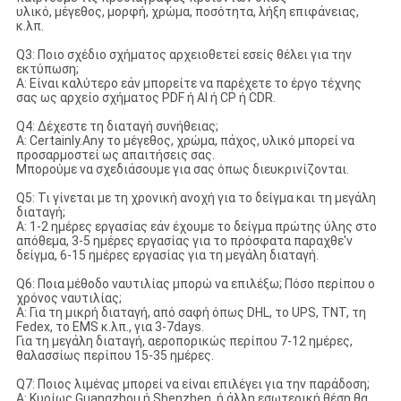
υλικό, μέγεθος, μορφή, χρώμα, ποσότητα, λήξη επιφάνειας,
κ.λπ.
Q3: Ποιο σχέδιο σχήματος αρχειοθετεί εσείς θέλει για την
εκτύπωση;
Α: Είναι καλύτερο εάν μπορείτε να παρέχετε το έργο τέχνης
σας ως αρχείο σχήματος PDF ή AI ή CP ή CDR.
Q4: Δέχεστε τη διαταγή συνήθειας;
Α: Certainly.Any το μέγεθος, χρώμα, πάχος, υλικό μπορεί να
προσαρμοστεί ως απαιτήσεις σας.
Μπορούμε να σχεδιάσουμε για σας όπως διευκρινίζονται.
Q5: Τι γίνεται με τη χρονική ανοχή για το δείγμα και τη μεγάλη
διαταγή;
Α: 1-2 ημέρες εργασίας εάν έχουμε το δείγμα πρώτης ύλης στο
απόθεμα, 3-5 ημέρες εργασίας για το πρόσφατα παραχθε'ν
δείγμα, 6-15 ημέρες εργασίας για τη μεγάλη διαταγή.
Q6: Ποια μέθοδο ναυτιλίας μπορώ να επιλέξω; Πόσο περίπου ο
χρόνος ναυτιλίας;
Α: Για τη μικρή διαταγή, από σαφή όπως DHL, το UPS, TNT, τη
Fedex, το EMS κ.λπ., για 3-7days.
Για τη μεγάλη διαταγή, αεροπορικώς περίπου 7-12 ημέρες,
θαλασσίως περίπου 15-35 ημέρες.
Q7: Ποιος λιμένας μπορεί να είναι επιλέγει για την παράδοση;
Α: Κυρίως Guangzhou ή Shenzhen, ή άλλη εσωτερική θέση θα