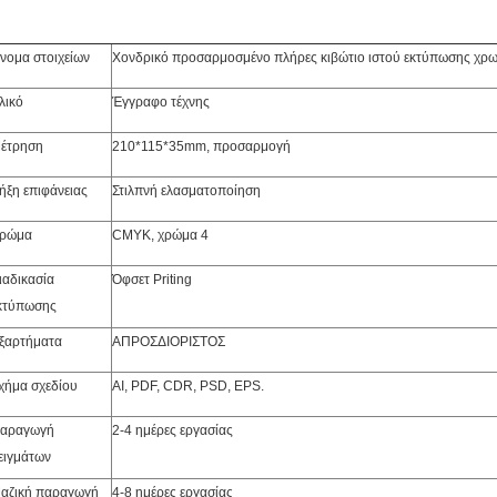
νομα στοιχείων
Χονδρικό προσαρμοσμένο πλήρες κιβώτιο ιστού εκτύπωσης χρ
λικό
Έγγραφο τέχνης
έτρηση
210*115*35mm, προσαρμογή
ήξη επιφάνειας
Στιλπνή ελασματοποίηση
ρώμα
CMYK, χρώμα 4
ιαδικασία
Όφσετ Priting
κτύπωσης
ξαρτήματα
ΑΠΡΟΣΔΙΟΡΙΣΤΟΣ
χήμα σχεδίου
AI, PDF, CDR, PSD, EPS.
αραγωγή
2-4 ημέρες εργασίας
ειγμάτων
αζική παραγωγή
4-8 ημέρες εργασίας