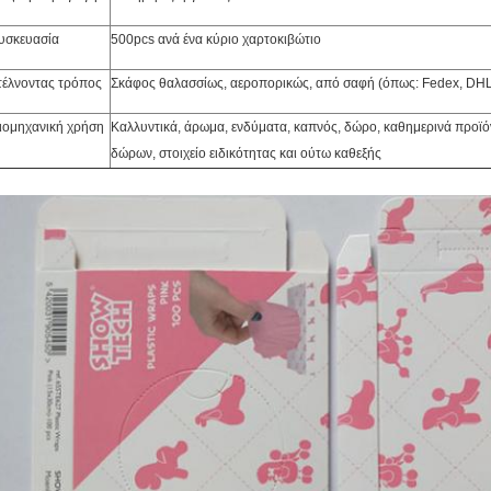
υσκευασία
500pcs ανά ένα κύριο χαρτοκιβώτιο
τέλνοντας τρόπος
Σκάφος θαλασσίως, αεροπορικώς, από σαφή (όπως: Fedex, DHL
ιομηχανική χρήση
Καλλυντικά, άρωμα, ενδύματα, καπνός, δώρο, καθημερινά προϊόντ
δώρων, στοιχείο ειδικότητας και ούτω καθεξής