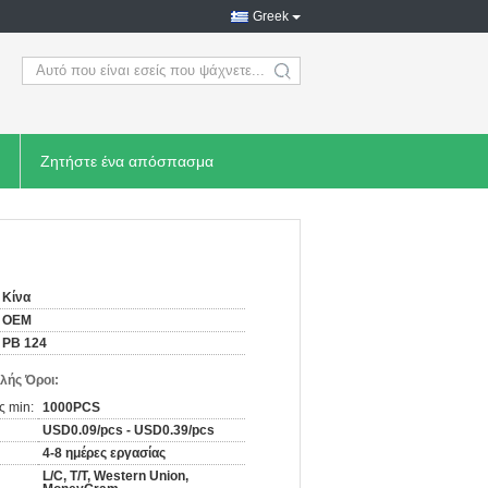
Greek
search
Ζητήστε ένα απόσπασμα
Κίνα
OEM
PB 124
λής Όροι:
ς min:
1000PCS
USD0.09/pcs - USD0.39/pcs
4-8 ημέρες εργασίας
L/C, T/T, Western Union,