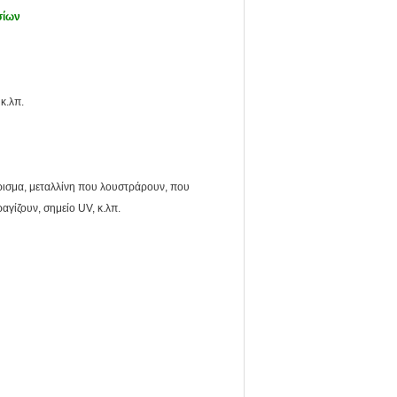
σίων
κ.λπ.
ρισμα, μεταλλίνη που λουστράρουν, που
γίζουν, σημείο UV, κ.λπ.