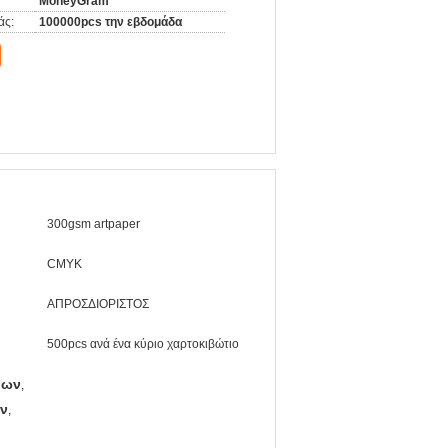
MoneyGram
άς:
100000pcs την εβδομάδα
300gsm artpaper
CMYK
ΑΠΡΟΣΔΙΟΡΙΣΤΟΣ
500pcs ανά ένα κύριο χαρτοκιβώτιο
ρων
,
ων
,