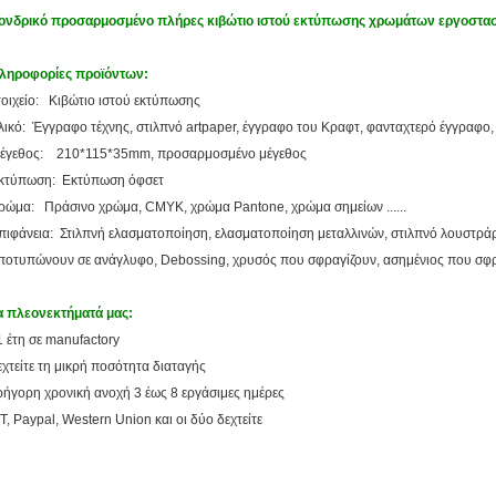
ονδρικό προσαρμοσμένο πλήρες κιβώτιο ιστού εκτύπωσης χρωμάτων εργοστα
ληροφορίες προϊόντων:
τοιχείο: Κιβώτιο ιστού εκτύπωσης
λικό: Έγγραφο τέχνης, στιλπνό artpaper, έγγραφο του Κραφτ, φανταχτερό έγγραφο, 
έγεθος: 210*115*35mm, προσαρμοσμένο μέγεθος
κτύπωση: Εκτύπωση όφσετ
ρώμα: Πράσινο χρώμα, CMYK, χρώμα Pantone, χρώμα σημείων ......
πιφάνεια: Στιλπνή ελασματοποίηση, ελασματοποίηση μεταλλινών, στιλπνό λουστρά
ποτυπώνουν σε ανάγλυφο, Debossing, χρυσός που σφραγίζουν, ασημένιος που σφρα
α πλεονεκτήματά μας:
1 έτη σε manufactory
εχτείτε τη μικρή ποσότητα διαταγής
ρήγορη χρονική ανοχή 3 έως 8 εργάσιμες ημέρες
/T, Paypal, Western Union και οι δύο δεχτείτε