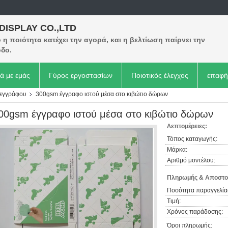
 DISPLAY CO.,LTD
η ποιότητα κατέχει την αγορά, και η βελτίωση παίρνει την
δο.
κά με εμάς
Γύρος εργοστασίων
Ποιοτικός έλεγχος
επαφή
 εγγράφου
300gsm έγγραφο ιστού μέσα στο κιβώτιο δώρων
00gsm έγγραφο ιστού μέσα στο κιβώτιο δώρων
Λεπτομέρειες:
Τόπος καταγωγής:
Μάρκα:
Αριθμό μοντέλου:
Πληρωμής & Αποστο
Ποσότητα παραγγελία
Τιμή:
Χρόνος παράδοσης:
Όροι πληρωμής: