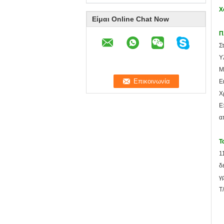
Χ
Είμαι Online Chat Now
Π
Σ
Υ
Μ
Ε
Χ
Ε
α
Τ
1
δ
γ
T